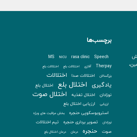
برچسب‌ها
بش
MS
rasa clinic
Speech
NICU
 زمین،
Therpay
آفازی
اختلالات بلع
اختلالات بلع
اختلالات
اختلالات صدا
بزرگسالان
اختلال بلع
یادگیری
اختلال بلع
اختلال صوت
نوزادان
اختلال تغذیه
ارزیابی اختلال بلع
ارزیابی
استروبوسکوپی حنجره
بخش مراقبت های ویژه
تصویر برداری حنجره
تیم اختلالات
نوزادان
حنجره
صوت
درمان
درمان اختلال بلع