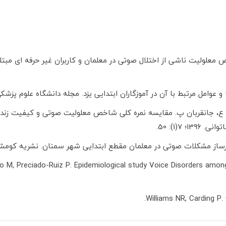
معلولیت ناشی از اختلال صوتی در معلمان و کاربران غیر حرفه ای مبتل
بط با آن در آموزگاران ابتدایی یزد. مجله دانشگاه علوم پزشکی سبزوار. 1392؛ 20(1
رد ع، جانقربان پ. مقایسه نمره کلی شاخص معلولیت صوتی و کیفیت زندگ
(1): 50.
ت صوتی در معلمان مقطع ابتدایی شهر سمنان. نشریه کومش، 1394؛ 17(1): 160-9
 M, Preciado-Ruiz P. Epidemiological study Voice Disorders among 
Williams NR, Carding P.