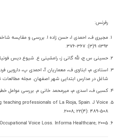
رفرنس:
مجیری ف، احمدی ا، حسن زاده ا. بررسی و مقایسه شاخص 
1392؛ 9(3): 367-376.
حسینی س.ج، لله گانی ز، رامشینی ع. شیوع دیس فونیا و عوامل مرت
استادی م، ابناوی ف، معماریان آ، احمدی پ، دارویی ف
شاغل در مدارس ابتدایی شهر اصفهان. مجله مطالعات ناتوانی. 1396؛ 7
کسبی ف، اسدی م، میرمحمد خانی م. بررسی عوامل خطرساز مشکلا
teaching professionals of La Rioja, Spain. J Voice
2008; 22(4): 489-508.
 Occupational Voice Loss. Informa Healthcare; 2005.