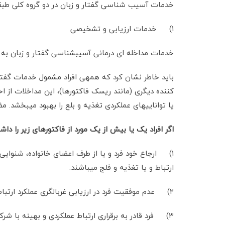
خدمات آسیب شناسی گفتار و زبان در دو گروه کلی طبقه
۱) خدمات ارزیابی و تشخیصی ۲) خدمات درمانی
خدمات مداخله ای درمانی آسیب­شناسی گفتار و زبان به 
باید خاطر نشان کرد که همه­ی افراد مشمول خدمات گفتارد
کننده دیگری (مانند ریسک فاکتورها)، این مداخلات از ا
یا توانایی­های عملکردی تغذیه و بلع را بهبود می­بخشد. 
اگر افراد یک یا بیش از یک مورد از فاکتورهای زیر را د
۱) ارجاع خود فرد و یا از طرف اعضای خانواده، شنوایی
ارتباط و یا تغذیه و فلج می­باشند.
۲) عدم موفقیت فرد در ارزیابی غربالگری عملکرد ارتباطی و بلع
۳) فرد قادر به برقراری ارتباط عملکردی و بهینه با شرکای ارتباطی اش در محیط روزمره نباشد.