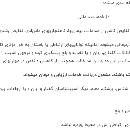
 بندی می­شود.
نقایص ناشی از صدمات، بیماری­ها، ناهنجاری­های مادرزادی، نقایص رشدی
رمانی می­شوند زمانیکه توانایی­های ارتباطی یا بلعشان به طور مؤثری ک
ختلالات گفتاری، زبان و یا تغذیه و بلع پیشگیری کرده و درجه­ی آسیب ر
مضاف بر این موارد این مداخلات هم­چنین از کاهش و نقص در مهارت­های ارت
اشته باشند، مشمول دریافت خدمات ارزیابی و درمان می­شوند:
 شناس، پزشک، معلم، دیگر آسیب­شناسان گفتار و زبان و یا ارجاعات بین 