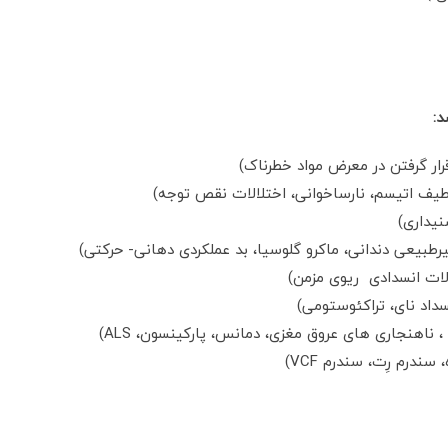
د:
رار گرفتن در معرض مواد خطرناک)
نیداری)
یرطبیعی دندانی، ماکرو گلوسیا، بد عملکردی دهانی- حرکتی)
سداد نای، تراکئوستومی)