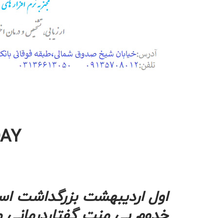
DAY
اول اردیبهشت
بزرگداشت ا
خدوم بی منت گفتاردرمانی مب