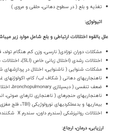
تغذیه و بلع ( در سطوح دهانی، حلقی و مروی )
اتیولوژی:
علل بالقوه اختلالات ارتباطی و بلع شامل موارد زیر می­باش
مشکلات دوران نوزادی( نارسی، وزن کم هنگام تولد، ق
اختلالات رشدی (اختلال زبانی خاص (SLI)، اختلالات طیف اتیسم، نارساخوانی، اختلالات نقص توجه)
مشکلات شنوایی ( ناشنوایی، اختلال در پردازش­های ش
ناهنجاری­های دهانی ( شکاف لب/ کام، اکولوژن­های غ
ضعف تنفسی ( دیسپلازی bronchopulmonary، اختلالات انسدادی ریوی مزمن)
ناهنجاری­های حنجره­ای ( ناهنجاری تارهای صوتی، ان
بیماری­ها و بدعملکردی­های نورولوژیکی (TBI، فلج مغزی ، ناهنجاری های عروق مغزی، دمانس، پارکینسون، ALS)
اختلالات روانپزشکی (سندرم داون، سندرم X شکننده، سندرم رِت، سندرم VCF)
ارزیابی، درمان، ارجاع: