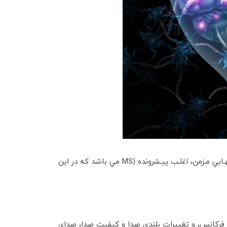
یكي از نگراني هاي جوامع امـروزي در نيمكـره شـمالي، شـيوع بالاي بيماري مالتيپل اسكلروزيس (Multiple Sclerosis) ( بیماري التهـابي مـزمن، اغلـب پيـشرونده (MS مي باشد که در این
ا بودن آشفتگي فرکانس، و تغييرات بلندي صدا و کيفيت صدا، صدای