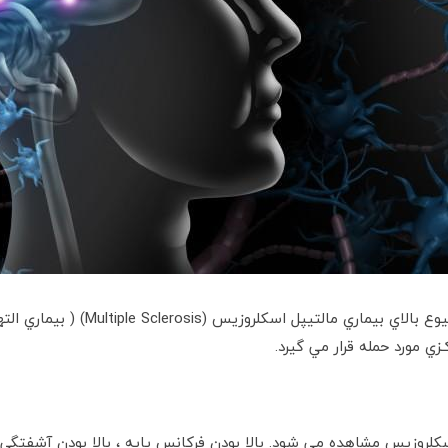
ي مورد حمله قرار مي گیرد.
44 تا 62 % بيماران مالتيپل اسكلروزيس مشاهده مي شود. بالا بودن فرکانس پايه ، بال