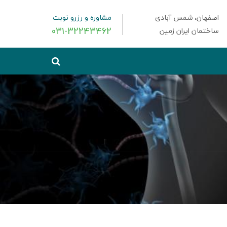
اصفهان، شمس آبادی
مشاوره و رزرو نوبت
031-32243462
ساختمان ایران زمین