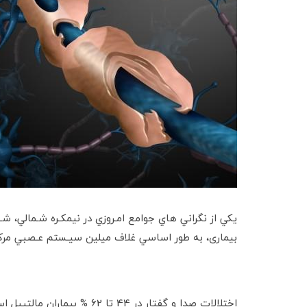
بیماری، به طور اساسي غلاف ميلين سيـستم عـصبي مركـز
اختلالات صدا و گفتار در 