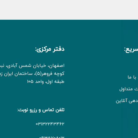
ریع:
دفتر مرکزی:
اصفهان، خیابان شمس آبادی، ن
کوچه فروهر(۵)، ساختمان ایران
با ما
طبقه اول، واحد 105
ت متداول
دهی آنلاین
تلفن تماس و رزرو نوبت:
03132243462
09135708012