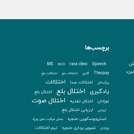
برچسب‌ها
بش
MS
rasa clinic
Speech
NICU
 زمین،
Therpay
آفازی
اختلالات بلع
اختلالات بلع
اختلالات
اختلالات صدا
بزرگسالان
اختلال بلع
یادگیری
اختلال بلع
اختلال صوت
نوزادان
اختلال تغذیه
ارزیابی اختلال بلع
ارزیابی
استروبوسکوپی حنجره
بخش مراقبت های ویژه
تصویر برداری حنجره
تیم اختلالات
نوزادان