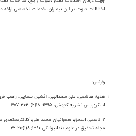
اختلالات صوت در این بیماران، خدمات تخصصی ارائه می 
رفرنس:
هدیه هاشمی، علی سعدالهی، افشین سمایی، راهب قربانی
اسکروزیس.
نشریه کومش
، 1395؛ 18(2): 302-307.
2. لاسمی اسحق، صحرائیان محمد علی، کلانترمعتمدی مح
مجله تحقیق در علوم دندانپزشکی ۱۳۹۰; ۸(۱):۲۰-۲۶.