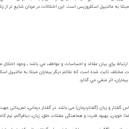
بتلا به مالتيپل اسكلروزيس است. اين اختلالات در مردان شايع تر از زن
ري ارتباط براي بيان عقائد و احساسات و عواطف مي باشد ، وجود اختلال
يقات مختلف ثابت شده است که علائم ديگر بيماران مبتلا به مالتيپل ا
اران، اثر منفي مي گذارد.
اس گفتار و زبان (گفتاردرمان) می باشد. در گفتار درمانی، تمریناتی ج
غذا خوردن، بهبود قدرت و هماهنگی عضلات حلق، زبان، دیافراگم، نرم کا