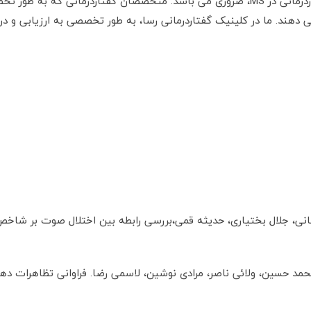
جهت درمان اختلالات گفتار ،صوت و بلع، مداخلات گفتاردرمانی در MS، ضروری می باشد. متخص
دهند. ما در کلینیک گفتاردرمانی رسا، به طور تخصصی به ارزیابی و درم
، جلال بختیاری، حدیثه قمی،بررسی رابطه بین اختلال صوت بر شاخص کی
مد حسین، ولائی ناصر، مرادی نوشین، لاسمی رضا. فراوانی تظاهرات دها