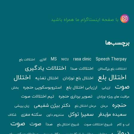
با صفحه اینستاگرام ما همراه باشید
برچسب‌ها
MS
rasa clinic
Speech Therpay
NICU
آفازی
اختلالات بلع
اختلالات یادگیری
اختلالات صدا
اختلالات بلع بزرگسالان
اختلال بلع
اختلال
اختلال بلع نوزادان
اختلال تغذیه
صوت
ارزیابی اختلال بلع
استروبوسکوپی حنجره
ارزیابی
بخش
تصویر برداری حنجره
تیم اختلالات صوت
مراقبت های ویژه نوزادان
حنجره
دکتر بیژن شفیعی
درمان
درمان اختلال بلع
زبان پریشی
سمیرا توکل
سعیده مؤیدفر
سکته مغزی
سندروم داون
شکاف
صوت
صوت
صدا
لب و کام
شیوع اختلالات صوت
شیوع اختلال بلع
درمانی
معلمان
مولتیپل اسکلروزیس
وکال میست
ویدئوفلوروسکوپی بلع