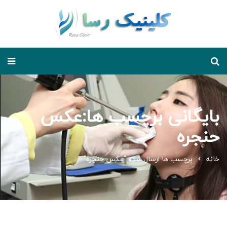
بایگانی برچسب ها:عکس
حنجره
خانه
برچسب ها ارسال شده "عکس حنجره"