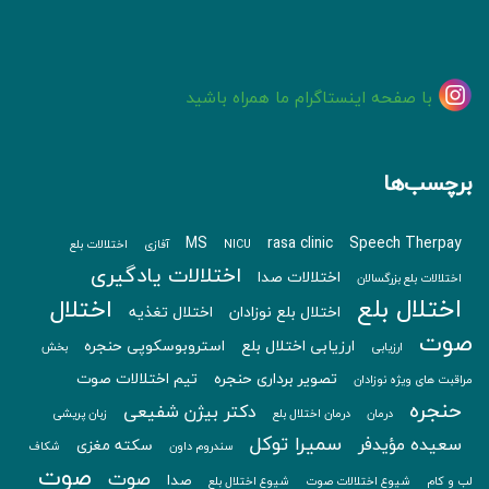
با صفحه اینستاگرام ما همراه باشید
برچسب‌ها
MS
rasa clinic
Speech Therpay
NICU
آفازی
اختلالات بلع
اختلالات یادگیری
اختلالات صدا
اختلالات بلع بزرگسالان
اختلال بلع
اختلال
اختلال بلع نوزادان
اختلال تغذیه
صوت
ارزیابی اختلال بلع
استروبوسکوپی حنجره
ارزیابی
بخش
تصویر برداری حنجره
تیم اختلالات صوت
مراقبت های ویژه نوزادان
حنجره
دکتر بیژن شفیعی
درمان
درمان اختلال بلع
زبان پریشی
سمیرا توکل
سعیده مؤیدفر
سکته مغزی
سندروم داون
شکاف
صوت
صوت
صدا
لب و کام
شیوع اختلالات صوت
شیوع اختلال بلع