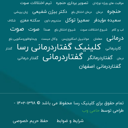
تصویر برداری حنجره
تیم اختلالات صوت
مراقبت های ویژه نوزادان
حنجره
دکتر بیژن شفیعی
درمان
درمان اختلال بلع
زبان پریشی
سمیرا توکل
سعیده مؤیدفر
سکته مغزی
سندروم داون
شکاف
صوت
صوت
صدا
لب و کام
شیوع اختلالات صوت
شیوع اختلال بلع
درمانی
معلمان
مولتیپل اسکلروزیس
وکال میست
ویدئوفلوروسکوپی بلع
کلینیک گفتاردرمانی رسا
کاردرمانی
گفتار
گفتاردرمانی
گفتاردرمانگر
گفتار درمانی
درمان
گفتاردرمانی اصفهان
تمام حقوق برای کلینیک رسا محفوظ می باشد © 1398-1402 -
طراحی توسط
حامی وب
شرایط و ضوابط
حفظ حریم خصوصی