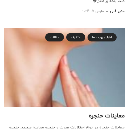
كند، بلكه بر معن�...
مدیر فنی
مارس 5, 2024
اخبار و رویدادها
متفرقه
مقالات
معاینات حنجره
معاینات حنجره در انواع اختلالات صوت و حنجره معاینه صحیح حنجره