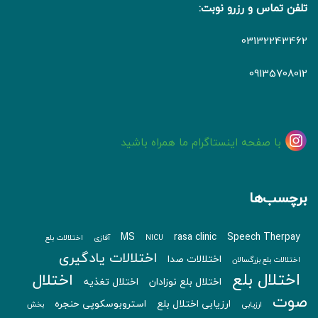
تلفن تماس و رزرو نوبت:
03132243462
09135708012
با صفحه اینستاگرام ما همراه باشید
برچسب‌ها
MS
rasa clinic
Speech Therpay
NICU
آفازی
اختلالات بلع
اختلالات یادگیری
اختلالات صدا
اختلالات بلع بزرگسالان
اختلال بلع
اختلال
اختلال بلع نوزادان
اختلال تغذیه
صوت
ارزیابی اختلال بلع
استروبوسکوپی حنجره
ارزیابی
بخش