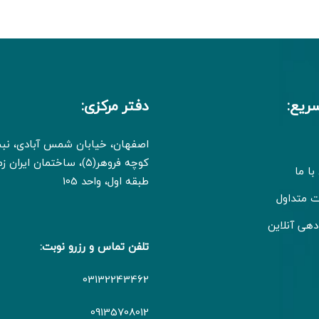
ریع:
دفتر مرکزی:
اصفهان، خیابان شمس آبادی، ن
کوچه فروهر(۵)، ساختمان ایران
با ما
طبقه اول، واحد 105
ت متداول
دهی آنلاین
تلفن تماس و رزرو نوبت:
03132243462
09135708012