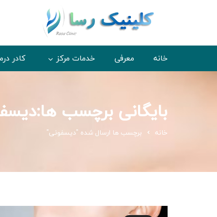
خانه
معرفی
خدمات مرکز
کادر درم
بایگانی برچسب ها:دیسف
خانه
برچسب ها ارسال شده "دیسفونی"