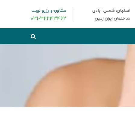
اصفهان، شمس آبادی
مشاوره و رزرو نوبت
031-32243462
ساختمان ایران زمین