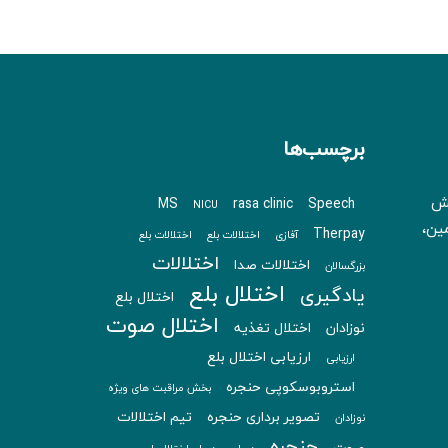
برچسب‌ها
بش
MS
rasa clinic
Speech
NICU
 زمین،
Therpay
آفازی
اختلالات بلع
اختلالات بلع
اختلالات
اختلالات صدا
بزرگسالان
اختلال بلع
یادگیری
اختلال بلع
اختلال صوت
نوزادان
اختلال تغذیه
ارزیابی اختلال بلع
ارزیابی
استروبوسکوپی حنجره
بخش مراقبت های ویژه
تصویر برداری حنجره
تیم اختلالات
نوزادان
حنجره