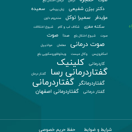
صوت
درمان
درمان اختلال بلع
دکتر بیژن شفیعی
سعیده
زبان پریشی
سمیرا توکل
مؤیدفر
سندروم داون
ه
سکته مغزی
شکاف لب و کام
شیوع اختلالات
صوت
صدا
صوت
شیوع اختلال بلع
صوت درمانی
معلمان
مولتیپل
اسکلروزیس
وکال میست
ویدئوفلوروسکوپی بلع
کلینیک
کاردرمانی
گفتاردرمانی رسا
گفتار درمان
گفتاردرمانی
گفتاردرمانگر
گفتاردرمانی اصفهان
گفتار درمانی
شرایط و ضوابط
حفظ حریم خصوصی