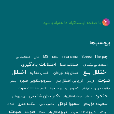
با صفحه اینستاگرام ما همراه باشید
برچسب‌ها
MS
rasa clinic
Speech Therpay
NICU
آفازی
اختلالات بلع
اختلالات یادگیری
اختلالات صدا
اختلالات بلع بزرگسالان
اختلال بلع
اختلال
اختلال بلع نوزادان
اختلال تغذیه
صوت
ارزیابی اختلال بلع
استروبوسکوپی حنجره
ارزیابی
بخش
تصویر برداری حنجره
تیم اختلالات صوت
مراقبت های ویژه نوزادان
حنجره
دکتر بیژن شفیعی
درمان
درمان اختلال بلع
زبان پریشی
سمیرا توکل
سعیده مؤیدفر
سکته مغزی
سندروم داون
شکاف
صوت
صوت
صدا
لب و کام
شیوع اختلالات صوت
شیوع اختلال بلع