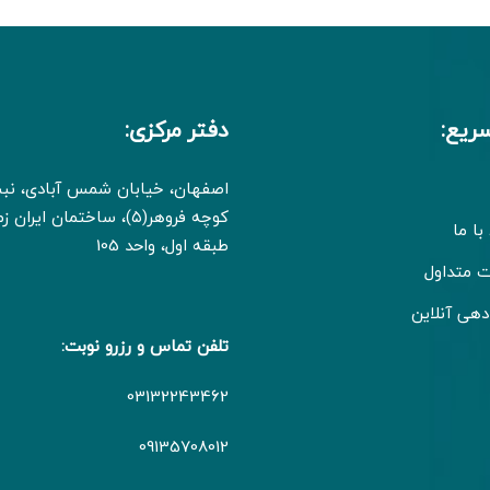
ریع:
دفتر مرکزی:
اصفهان، خیابان شمس آبادی، ن
کوچه فروهر(۵)، ساختمان ایران
با ما
طبقه اول، واحد 105
ت متداول
دهی آنلاین
تلفن تماس و رزرو نوبت:
03132243462
09135708012