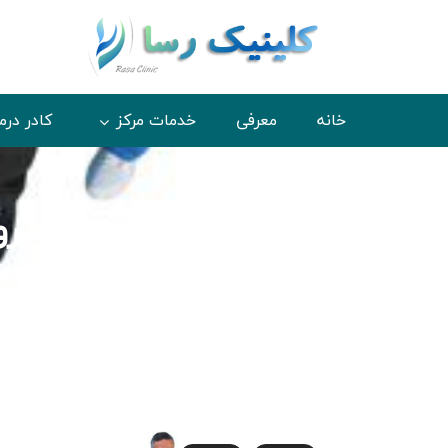
خانه
معرفی
خدمات مرکز
کادر درم
بایگانی برچسب ها:استر
خانه
برچسب ها ارسال شده "استروبوسکوپی حنجره"