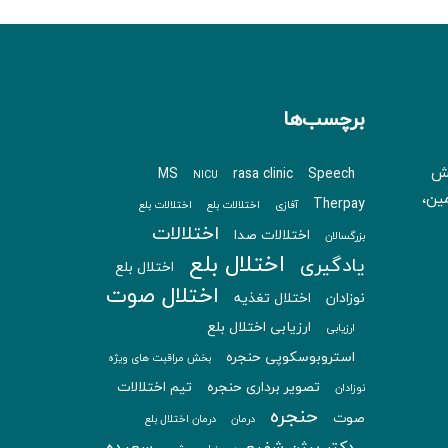
برچسب‌ها
بش
MS
rasa clinic
Speech
NICU
 زمین،
Therpay
آفازی
اختلالات بلع
اختلالات بلع
اختلالات
اختلالات صدا
بزرگسالان
اختلال بلع
یادگیری
اختلال بلع
اختلال صوت
نوزادان
اختلال تغذیه
ارزیابی اختلال بلع
ارزیابی
استروبوسکوپی حنجره
بخش مراقبت های ویژه
تصویر برداری حنجره
تیم اختلالات
نوزادان
حنجره
صوت
درمان
درمان اختلال بلع
دکتر بیژن شفیعی
سعیده